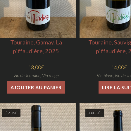
Touraine, Gamay, La
Touraine, Sauvi
piffaudière, 2025
piffaudière,
13,00
€
14,00
€
Vin de Touraine
,
Vin rouge
Vin blanc
,
Vin de To
AJOUTER AU PANIER
LIRE LA SUI
ÉPUISÉ
ÉPUISÉ