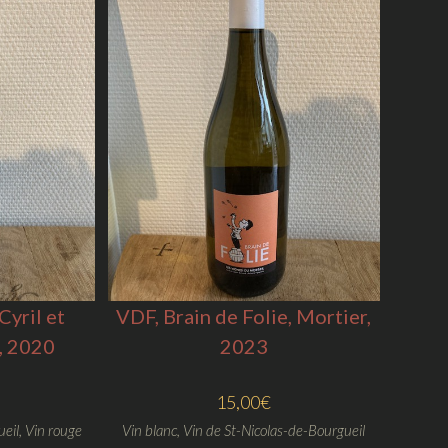
Cyril et
VDF, Brain de Folie, Mortier,
, 2020
2023
15,00
€
ueil
,
Vin rouge
Vin blanc
,
Vin de St-Nicolas-de-Bourgueil