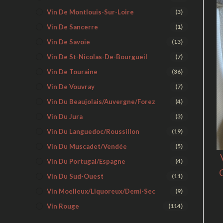
Vin De Montlouis-Sur-Loire
(3)
Vin De Sancerre
(1)
Vin De Savoie
(13)
Vin De St-Nicolas-De-Bourgueil
(7)
Vin De Touraine
(36)
Vin De Vouvray
(7)
Vin Du Beaujolais/Auvergne/Forez
(4)
Vin Du Jura
(3)
Vin Du Languedoc/Roussillon
(19)
Vin Du Muscadet/Vendée
(5)
Vin Du Portugal/Espagne
(4)
Vin Du Sud-Ouest
(11)
Vin Moelleux/liquoreux/demi-Sec
(9)
Vin Rouge
(114)