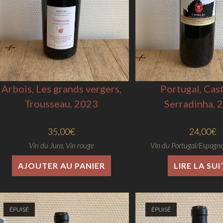
Arbois, Les grands vergers,
Portugal, Cast
Trousseau, 2023
Serradinha, 
35,00
€
24,00
€
Vin du Jura
,
Vin rouge
Vin du Portugal/Espagn
AJOUTER AU PANIER
LIRE LA SUI
ÉPUISÉ
ÉPUISÉ