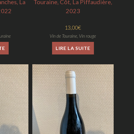
anches, La
Touraine, Côt, La Piffaudière,
 2022
2023
13,00
€
uraine
Vin de Touraine
,
Vin rouge
TE
LIRE LA SUITE