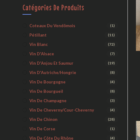
Catégories De Produits
Coteaux Du Vendômois
(1)
Pétillant
(11)
Vin Blanc
(72)
Vin D'Alsace
(7)
Vin D'Anjou Et Saumur
(19)
Vin D'Autriche/Hongrie
(8)
Vin De Bourgogne
(4)
Vin De Bourgueil
(8)
Vin De Champagne
(3)
Vin De Cheverny/Cour-Cheverny
(4)
Vin De Chinon
(28)
Vin De Corse
(1)
Vin De Côte Du Rhône
(4)