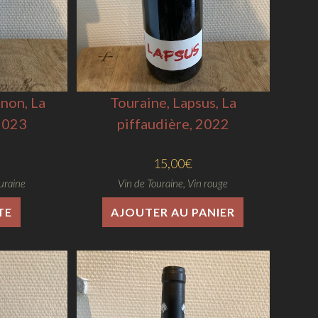
gnon, La
Touraine, Lapsus, La
 2023
piffaudière, 2022
15,00
€
uraine
Vin de Touraine
,
Vin rouge
TE
AJOUTER AU PANIER