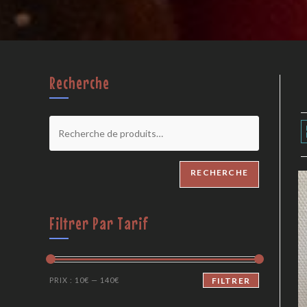
Recherche
RECHERCHE
Filtrer Par Tarif
PRIX :
10€
—
140€
FILTRER