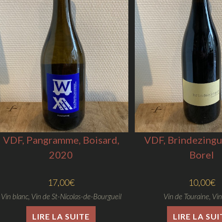
VDF, Pangramme, Boisard,
VDF, Brindezingu
2020
Borel
17,00
€
10,00
€
Vin blanc
,
Vin de St-Nicolas-de-Bourgueil
Vin de Touraine
,
Vin
LIRE LA SUITE
LIRE LA SUI