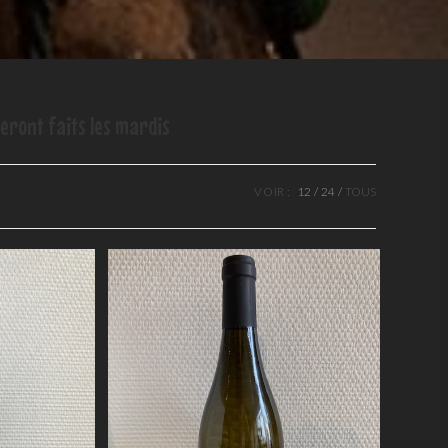
eront faits les mardis
VOIR :
12
24
TOUS