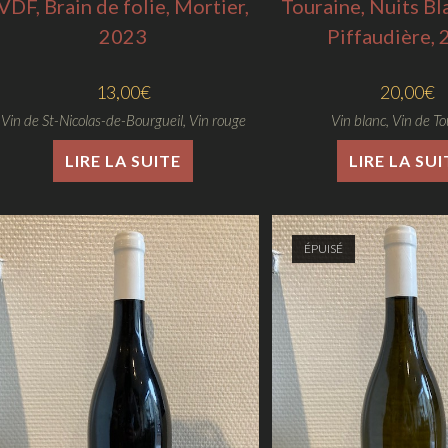
VDF, Brain de folie, Mortier,
Touraine, Nuits Bl
2023
Piffaudière,
13,00
€
20,00
€
Vin de St-Nicolas-de-Bourgueil
,
Vin rouge
Vin blanc
,
Vin de To
LIRE LA SUITE
LIRE LA SUI
ÉPUISÉ