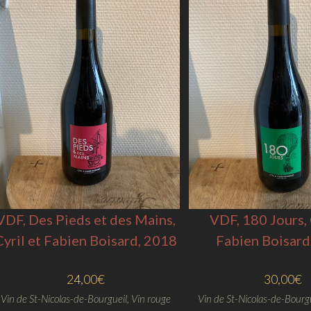
VDF, Des Pieds et des Mains,
VDF, 180 Jours, 
Cyril et Fabien Boisard, 2018
Fabien Boisard
24,00
€
30,00
€
Vin de St-Nicolas-de-Bourgueil
,
Vin rouge
Vin de St-Nicolas-de-Bourg