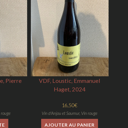
e, Pierre
VDF, Loustic, Emmanuel
Haget, 2024
16,50
€
 rouge
Vin d'Anjou et Saumur
,
Vin rouge
TE
AJOUTER AU PANIER