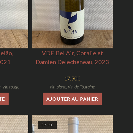
elão,
VDF, Bel Air, Coralie et
2021
Damien Delecheneau, 2023
17,50
€
e
,
Vin rouge
Vin blanc
,
Vin de Touraine
TE
AJOUTER AU PANIER
ÉPUISÉ