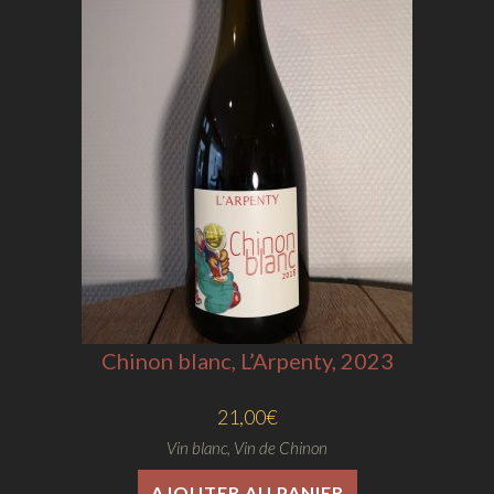
Chinon blanc, L’Arpenty, 2023
21,00
€
Vin blanc
,
Vin de Chinon
AJOUTER AU PANIER