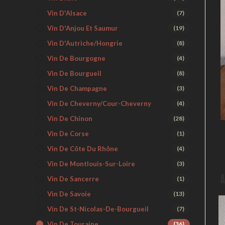
Vin D'Alsace
(7)
Vin D'Anjou Et Saumur
(19)
Vin D'Autriche/Hongrie
(8)
Vin De Bourgogne
(4)
Vin De Bourgueil
(8)
Vin De Champagne
(3)
Vin De Cheverny/Cour-Cheverny
(4)
Vin De Chinon
(28)
Vin De Corse
(1)
Vin De Côte Du Rhône
(4)
Vin De Montlouis-Sur-Loire
(3)
A
Vin De Sancerre
(1)
Vin De Savoie
(13)
Vin De St-Nicolas-De-Bourgueil
(7)
Vin De Touraine
(36)