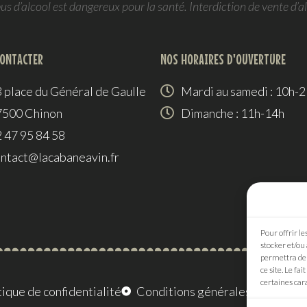
 d’alcool est dangereux pour la santé. Interdiction de vente d’a
CONTACTER
NOS HORAIRES D'OUVERTURE
 place du Général de Gaulle
Mardi au samedi : 10h-
7500 Chinon
Dimanche : 11h-14h
 47 95 84 58
ntact@lacabaneavin.fr
Pour offrir le
stocker et/ou
permettra de 
ce site. Le fa
certaines cara
tique de confidentialité
Conditions générales de ventes