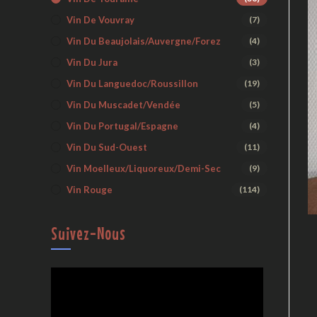
Vin De Vouvray
(7)
Vin Du Beaujolais/Auvergne/Forez
(4)
Vin Du Jura
(3)
Vin Du Languedoc/Roussillon
(19)
Vin Du Muscadet/Vendée
(5)
Vin Du Portugal/Espagne
(4)
Vin Du Sud-Ouest
(11)
Vin Moelleux/liquoreux/demi-Sec
(9)
Vin Rouge
(114)
Suivez-Nous