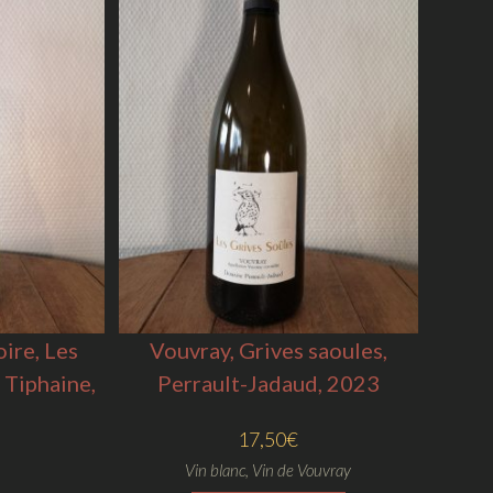
ire, Les
Vouvray, Grives saoules,
 Tiphaine,
Perrault-Jadaud, 2023
17,50
€
Vin blanc
,
Vin de Vouvray