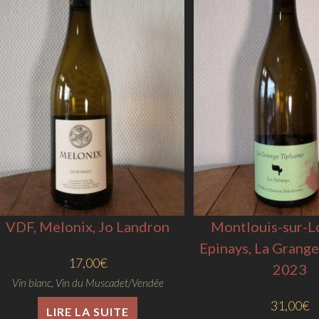
VDF, Melonix, Jo Landron
Montlouis-sur-Lo
Epinays, La Grange
17,00
€
2023
Vin blanc
,
Vin du Muscadet/Vendée
31,00
€
LIRE LA SUITE