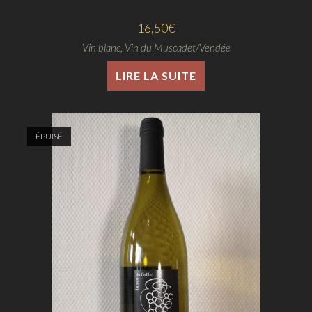
16,50
€
Vin blanc
,
Vin du Muscadet/Vendée
LIRE LA SUITE
ÉPUISÉ