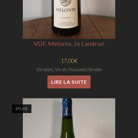
VDF, Melonix, Jo Landron
17,00
€
Vin blanc
,
Vin du Muscadet/Vendée
LIRE LA SUITE
ÉPUISÉ