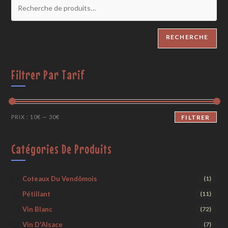
RECHERCHE
Filtrer Par Tarif
PRIX :
10€
—
30€
FILTRER
Catégories De Produits
Coteaux Du Vendômois
(1)
Pétillant
(11)
Vin Blanc
(72)
Vin D'Alsace
(7)