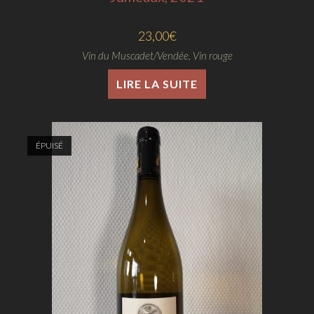
23,00
€
Vin du Muscadet/Vendée
,
Vin rouge
LIRE LA SUITE
ÉPUISÉ