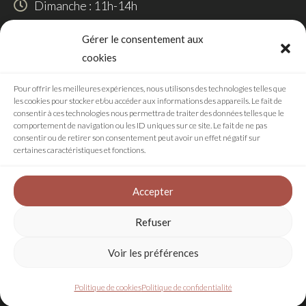
Dimanche : 11h-14h
SUIVEZ-NOUS
Gérer le consentement aux
cookies
Pour offrir les meilleures expériences, nous utilisons des technologies telles que
les cookies pour stocker et/ou accéder aux informations des appareils. Le fait de
RÉALISATION
consentir à ces technologies nous permettra de traiter des données telles que le
comportement de navigation ou les ID uniques sur ce site. Le fait de ne pas
consentir ou de retirer son consentement peut avoir un effet négatif sur
certaines caractéristiques et fonctions.
Accepter
Agence digitale
Refuser
Voir les préférences
Plan de site
Mentions légales
Politique de cookies
Politique de confidentialité
Politique de confidentialité