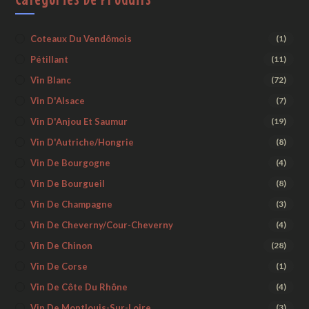
Coteaux Du Vendômois
(1)
Pétillant
(11)
Vin Blanc
(72)
Vin D'Alsace
(7)
Vin D'Anjou Et Saumur
(19)
Vin D'Autriche/Hongrie
(8)
Vin De Bourgogne
(4)
Vin De Bourgueil
(8)
Vin De Champagne
(3)
Vin De Cheverny/Cour-Cheverny
(4)
Vin De Chinon
(28)
Vin De Corse
(1)
Vin De Côte Du Rhône
(4)
Vin De Montlouis-Sur-Loire
(3)