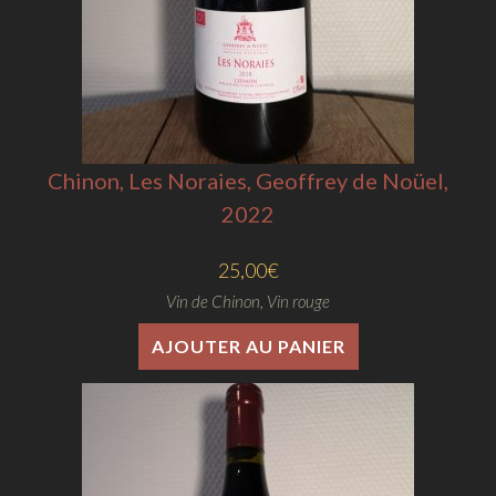
Chinon, Les Noraies, Geoffrey de Noüel,
2022
25,00
€
Vin de Chinon
,
Vin rouge
AJOUTER AU PANIER