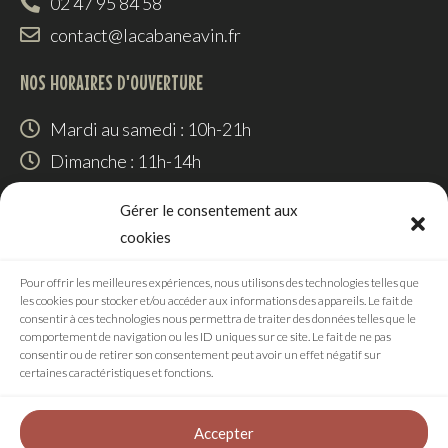
02 47 95 84 58
contact@lacabaneavin.fr
NOS HORAIRES D'OUVERTURE
Mardi au samedi : 10h-21h
Dimanche : 11h-14h
SUIVEZ-NOUS
Gérer le consentement aux
cookies
Pour offrir les meilleures expériences, nous utilisons des technologies telles que
les cookies pour stocker et/ou accéder aux informations des appareils. Le fait de
RÉALISATION
consentir à ces technologies nous permettra de traiter des données telles que le
comportement de navigation ou les ID uniques sur ce site. Le fait de ne pas
consentir ou de retirer son consentement peut avoir un effet négatif sur
certaines caractéristiques et fonctions.
Agence digitale
Accepter