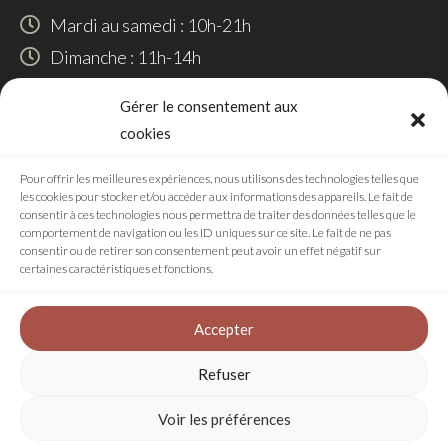
Mardi au samedi : 10h-21h
Dimanche : 11h-14h
SUIVEZ-NOUS
Gérer le consentement aux
cookies
Pour offrir les meilleures expériences, nous utilisons des technologies telles que
les cookies pour stocker et/ou accéder aux informations des appareils. Le fait de
RÉALISATION
consentir à ces technologies nous permettra de traiter des données telles que le
comportement de navigation ou les ID uniques sur ce site. Le fait de ne pas
consentir ou de retirer son consentement peut avoir un effet négatif sur
certaines caractéristiques et fonctions.
Agence digitale
Accepter
Refuser
Plan de site
Mentions légales
Voir les préférences
Politique de confidentialité