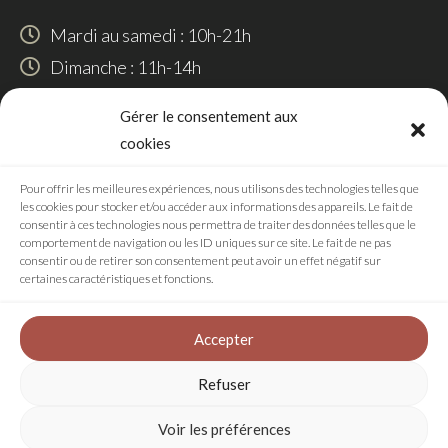
Mardi au samedi : 10h-21h
Dimanche : 11h-14h
SUIVEZ-NOUS
Gérer le consentement aux
cookies
Pour offrir les meilleures expériences, nous utilisons des technologies telles que
les cookies pour stocker et/ou accéder aux informations des appareils. Le fait de
RÉALISATION
consentir à ces technologies nous permettra de traiter des données telles que le
comportement de navigation ou les ID uniques sur ce site. Le fait de ne pas
consentir ou de retirer son consentement peut avoir un effet négatif sur
certaines caractéristiques et fonctions.
Agence digitale
Accepter
Refuser
Plan de site
Mentions légales
Voir les préférences
Politique de confidentialité