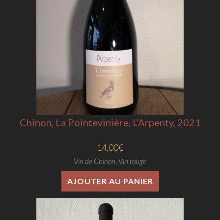
Chinon, La Pointevinière, L’Arpenty, 2021
14,00
€
Vin de Chinon
,
Vin rouge
AJOUTER AU PANIER