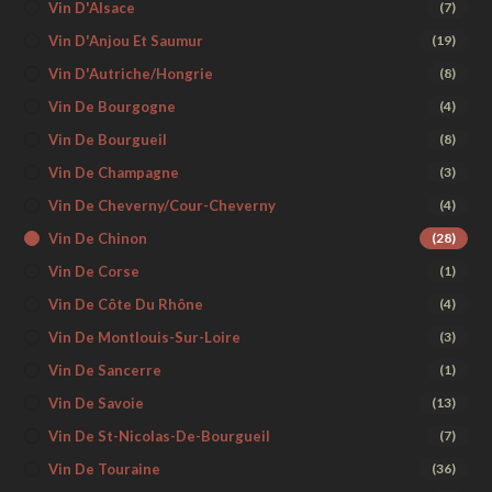
Vin D'Alsace
(7)
Vin D'Anjou Et Saumur
(19)
Vin D'Autriche/Hongrie
(8)
Vin De Bourgogne
(4)
Vin De Bourgueil
(8)
Vin De Champagne
(3)
Vin De Cheverny/Cour-Cheverny
(4)
Vin De Chinon
(28)
Vin De Corse
(1)
Vin De Côte Du Rhône
(4)
Vin De Montlouis-Sur-Loire
(3)
Vin De Sancerre
(1)
Vin De Savoie
(13)
Vin De St-Nicolas-De-Bourgueil
(7)
Vin De Touraine
(36)