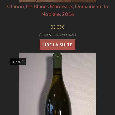
Chinon, les Blancs Manteaux, Domaine de la
Noblaie, 2016
35,00
€
Vin de Chinon
,
Vin rouge
LIRE LA SUITE
ÉPUISÉ