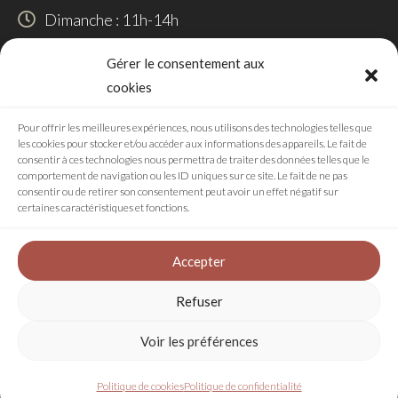
Dimanche : 11h-14h
SUIVEZ-NOUS
Gérer le consentement aux
cookies
Pour offrir les meilleures expériences, nous utilisons des technologies telles que
les cookies pour stocker et/ou accéder aux informations des appareils. Le fait de
RÉALISATION
consentir à ces technologies nous permettra de traiter des données telles que le
comportement de navigation ou les ID uniques sur ce site. Le fait de ne pas
consentir ou de retirer son consentement peut avoir un effet négatif sur
certaines caractéristiques et fonctions.
Agence digitale
Accepter
Refuser
Plan de site
Mentions légales
Voir les préférences
Politique de confidentialité
Conditions générales de ventes
Politique de cookies
Politique de confidentialité