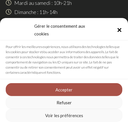
Mardi au samedi : 10h-21h
Dimanche : 11h-14h
SUIVEZ-NOUS
Gérer le consentement aux
cookies
Pour offrir les meilleures expériences, nous utilisons des technologies telles que
les cookies pour stocker et/ou accéder aux informations des appareils. Le fait de
RÉALISATION
consentir à ces technologies nous permettra de traiter des données telles que le
comportement de navigation ou les ID uniques sur ce site. Le fait de ne pas
consentir ou de retirer son consentement peut avoir un effet négatif sur
certaines caractéristiques et fonctions.
Agence digitale
Accepter
Refuser
Plan de site
Mentions légales
Voir les préférences
Politique de confidentialité
Conditions générales de ventes