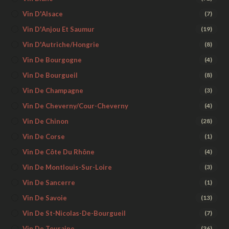
Vin D'Alsace
(7)
Vin D'Anjou Et Saumur
(19)
Vin D'Autriche/Hongrie
(8)
Vin De Bourgogne
(4)
Vin De Bourgueil
(8)
Vin De Champagne
(3)
Vin De Cheverny/Cour-Cheverny
(4)
Vin De Chinon
(28)
Vin De Corse
(1)
Vin De Côte Du Rhône
(4)
Vin De Montlouis-Sur-Loire
(3)
Vin De Sancerre
(1)
Vin De Savoie
(13)
Vin De St-Nicolas-De-Bourgueil
(7)
Vin De Touraine
(36)