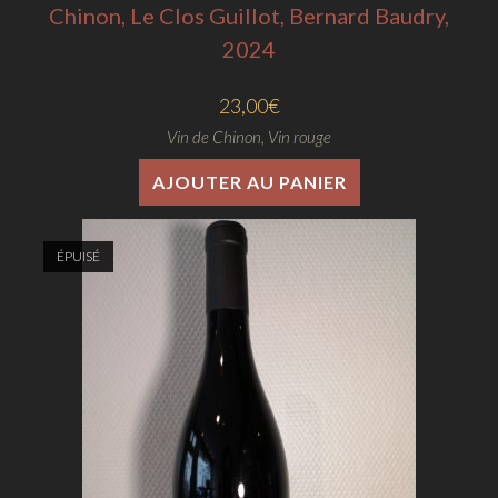
Chinon, Le Clos Guillot, Bernard Baudry,
2024
23,00
€
Vin de Chinon
,
Vin rouge
AJOUTER AU PANIER
ÉPUISÉ