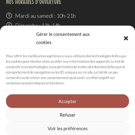
NOS HORAIRES D'OUVERTURE
Mardi au samedi : 10h-21h
Dimanche : 11h-14h
Gérer le consentement aux
SUIVEZ-NOUS
cookies
Pour offrir les meilleures expériences, nous utilisons des technologies telles que
les cookies pour stocker et/ou accéder aux informations des appareils. Le fait de
consentir à ces technologies nous permettra de traiter des données telles que le
RÉALISATION
comportement de navigation ou les ID uniques sur ce site. Le fait de ne pas
consentir ou de retirer son consentement peut avoir un effet négatif sur
certaines caractéristiques et fonctions.
Agence digitale
Accepter
Refuser
Plan de site
Mentions légales
Voir les préférences
Politique de confidentialité