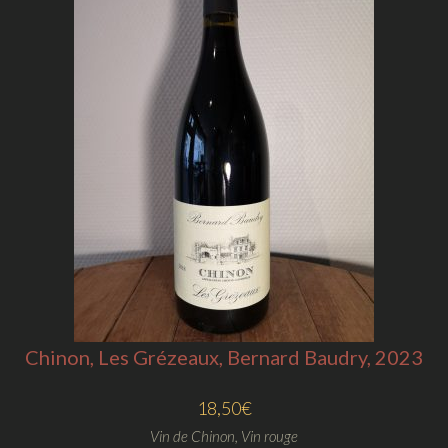
Chinon, Les Grézeaux, Bernard Baudry, 2023
18,50
€
Vin de Chinon
,
Vin rouge