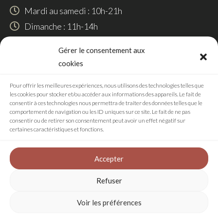
Mardi au samedi : 10h-21h
Dimanche : 11h-14h
SUIVEZ-NOUS
Gérer le consentement aux
cookies
Pour offrir les meilleures expériences, nous utilisons des technologies telles que
les cookies pour stocker et/ou accéder aux informations des appareils. Le fait de
RÉALISATION
consentir à ces technologies nous permettra de traiter des données telles que le
comportement de navigation ou les ID uniques sur ce site. Le fait de ne pas
consentir ou de retirer son consentement peut avoir un effet négatif sur
certaines caractéristiques et fonctions.
Agence digitale
Accepter
Refuser
Plan de site
Mentions légales
Voir les préférences
Politique de confidentialité