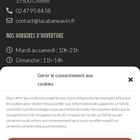
37500 Chinon
02 47 95 84 58
contact@lacabaneavin.fr
NOS HORAIRES D'OUVERTURE
Mardi au samedi : 10h-21h
Dimanche : 11h-14h
SUIVEZ-NOUS
Gérer le consentement aux
cookies
Pour offrir les meilleures expériences, nous utilisons des technologies telles que
les cookies pour stocker et/ou accéder aux informations des appareils. Le fait de
RÉALISATION
consentir à ces technologies nous permettra de traiter des données telles que le
comportement de navigation ou les ID uniques sur ce site. Le fait de ne pas
consentir ou de retirer son consentement peut avoir un effet négatif sur
certaines caractéristiques et fonctions.
Agence digitale