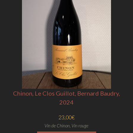
Chinon, Le Clos Guillot, Bernard Baudry,
2024
23,00
€
Vin de Chinon
,
Vin rouge