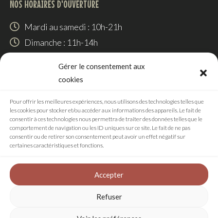
NOS HORAIRES D'OUVERTURE
Mardi au samedi : 10h-21h
Dimanche : 11h-14h
SUIVEZ-NOUS
Gérer le consentement aux
cookies
Pour offrir les meilleures expériences, nous utilisons des technologies telles que
les cookies pour stocker et/ou accéder aux informations des appareils. Le fait de
RÉALISATION
consentir à ces technologies nous permettra de traiter des données telles que le
comportement de navigation ou les ID uniques sur ce site. Le fait de ne pas
consentir ou de retirer son consentement peut avoir un effet négatif sur
certaines caractéristiques et fonctions.
Accepter
Agence digitale
Refuser