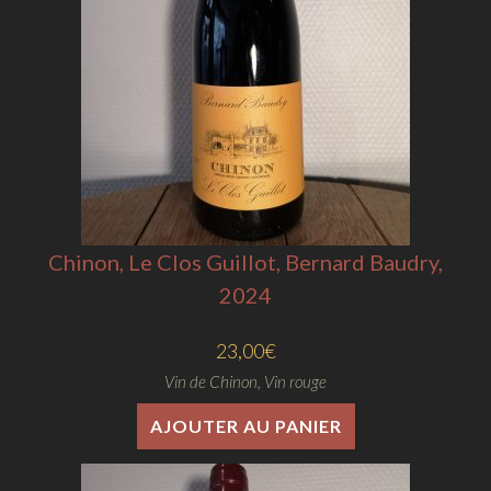
Chinon, Le Clos Guillot, Bernard Baudry,
2024
23,00
€
Vin de Chinon
,
Vin rouge
AJOUTER AU PANIER