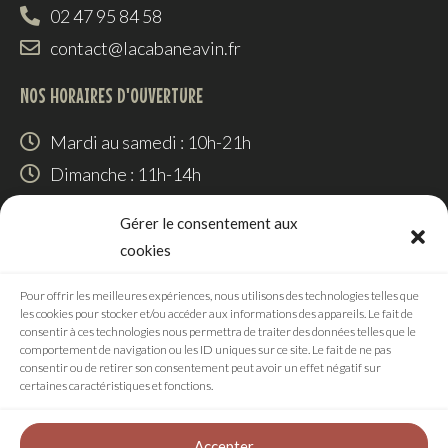
02 47 95 84 58
contact@lacabaneavin.fr
NOS HORAIRES D'OUVERTURE
Mardi au samedi : 10h-21h
Dimanche : 11h-14h
SUIVEZ-NOUS
Gérer le consentement aux
cookies
Pour offrir les meilleures expériences, nous utilisons des technologies telles que
les cookies pour stocker et/ou accéder aux informations des appareils. Le fait de
RÉALISATION
consentir à ces technologies nous permettra de traiter des données telles que le
comportement de navigation ou les ID uniques sur ce site. Le fait de ne pas
consentir ou de retirer son consentement peut avoir un effet négatif sur
certaines caractéristiques et fonctions.
Accepter