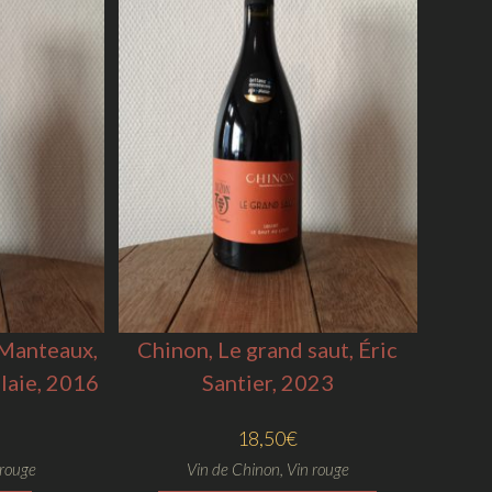
 Manteaux,
Chinon, Le grand saut, Éric
laie, 2016
Santier, 2023
18,50
€
 rouge
Vin de Chinon
,
Vin rouge