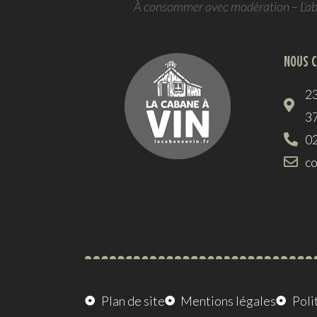
À consommer avec modération – L’abus
NOUS 
23
3
02
co
Plan de site
Mentions légales
Poli