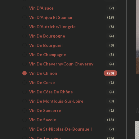
Vin D'Alsace
(7)
Vin D'Anjou Et Saumur
(19)
Vin D'Autriche/Hongrie
(8)
Vin De Bourgogne
(4)
Vin De Bourgueil
(8)
Vin De Champagne
(3)
Vin De Cheverny/Cour-Cheverny
(4)
Vin De Chinon
(28)
Vin De Corse
(1)
Vin De Côte Du Rhône
(4)
Vin De Montlouis-Sur-Loire
(3)
A
Vin De Sancerre
(1)
Vin De Savoie
(13)
Vin De St-Nicolas-De-Bourgueil
(7)
Vin De Touraine
(36)