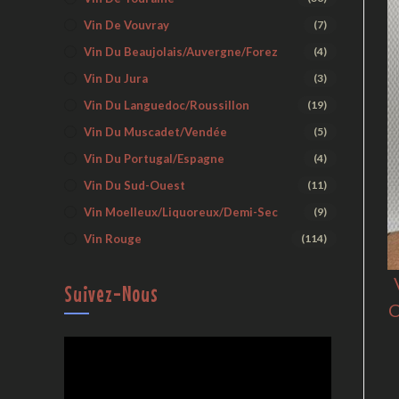
Vin De Vouvray
(7)
Vin Du Beaujolais/Auvergne/Forez
(4)
Vin Du Jura
(3)
Vin Du Languedoc/Roussillon
(19)
Vin Du Muscadet/Vendée
(5)
Vin Du Portugal/Espagne
(4)
Vin Du Sud-Ouest
(11)
Vin Moelleux/liquoreux/demi-Sec
(9)
Vin Rouge
(114)
Suivez-Nous
C