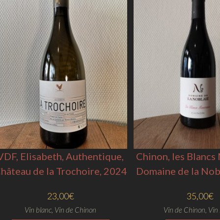
VDF, Elisabeth, Authentique,
Chinon, les Blancs
hâteau de la Trochoire, 2024
Domaine de la Nob
23,00
€
35,00
€
Vin blanc
,
Vin de Chinon
Vin de Chinon
,
Vin