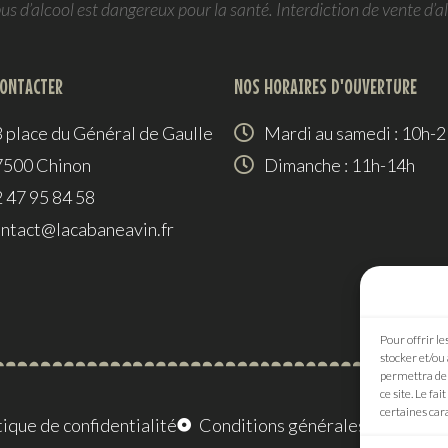
 d’alcool est dangereux pour la santé. Interdiction de vente d’a
CONTACTER
NOS HORAIRES D'OUVERTURE
 place du Général de Gaulle
Mardi au samedi : 10h-
7500 Chinon
Dimanche : 11h-14h
 47 95 84 58
ntact@lacabaneavin.fr
Pour offrir le
stocker et/ou
permettra de 
ce site. Le fa
certaines cara
tique de confidentialité
Conditions générales de ventes