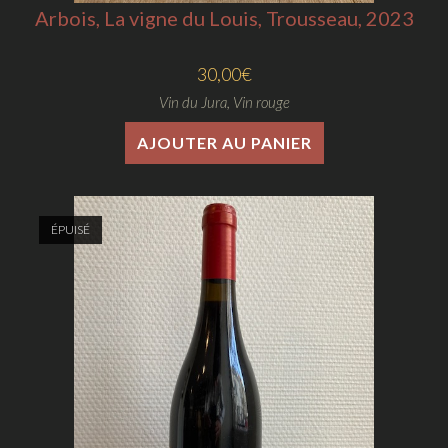
Arbois, La vigne du Louis, Trousseau, 2023
30,00
€
Vin du Jura
,
Vin rouge
AJOUTER AU PANIER
ÉPUISÉ