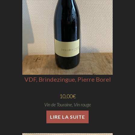
VDF, Brindezingue, Pierre Borel
10,00
€
Vin de Touraine
,
Vin rouge
LIRE LA SUITE