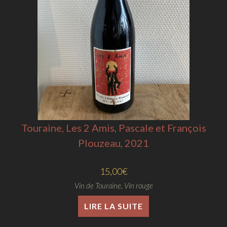
Touraine, Les 2 Amis, Pascale et François
Plouzeau, 2021
15,00
€
Vin de Touraine
,
Vin rouge
LIRE LA SUITE