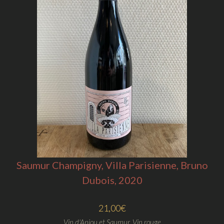
Saumur Champigny, Villa Parisienne, Bruno
Dubois, 2020
21,00
€
Vin d'Anjou et Saumur
,
Vin rouge