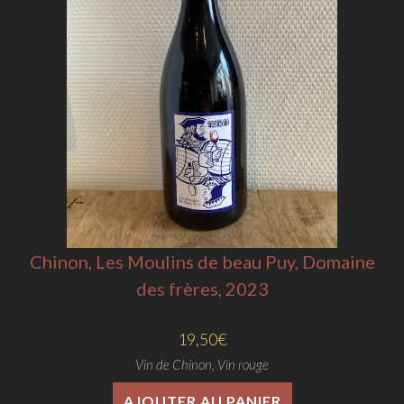
Chinon, Les Moulins de beau Puy, Domaine
des frères, 2023
19,50
€
Vin de Chinon
,
Vin rouge
AJOUTER AU PANIER