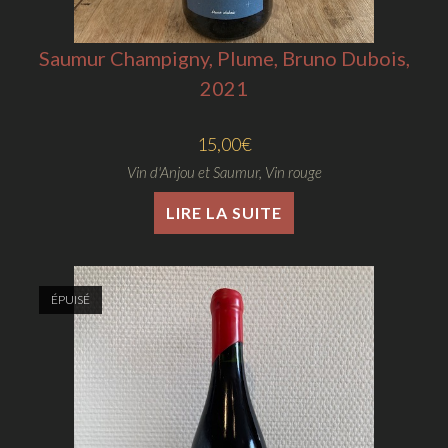
Saumur Champigny, Plume, Bruno Dubois,
2021
15,00
€
Vin d'Anjou et Saumur
,
Vin rouge
LIRE LA SUITE
ÉPUISÉ