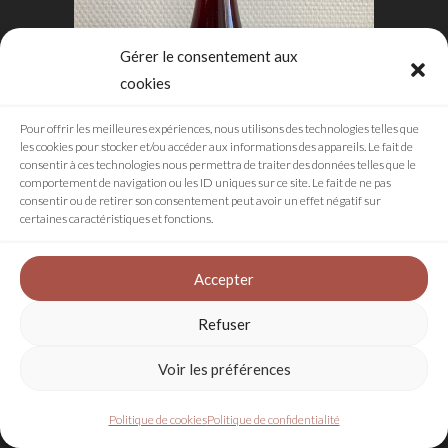
Gérer le consentement aux
cookies
Pour offrir les meilleures expériences, nous utilisons des technologies telles que
les cookies pour stocker et/ou accéder aux informations des appareils. Le fait de
consentir à ces technologies nous permettra de traiter des données telles que le
comportement de navigation ou les ID uniques sur ce site. Le fait de ne pas
consentir ou de retirer son consentement peut avoir un effet négatif sur
certaines caractéristiques et fonctions.
Accepter
Hongrie, Zweigelt, Abeles, 2021
Refuser
20,50
€
Voir les préférences
Vin d'Autriche/Hongrie
,
Vin rouge
Politique de cookies
Politique de confidentialité
LIRE LA SUITE