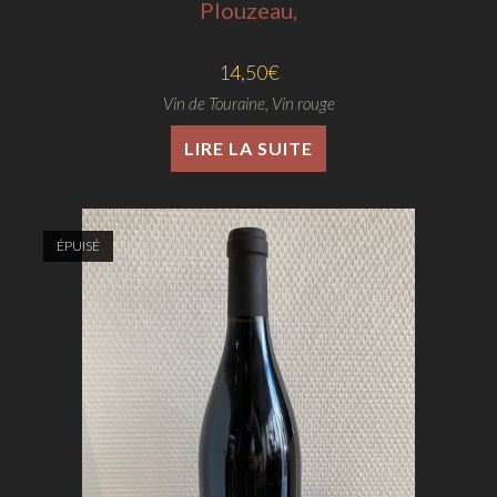
Plouzeau,
14,50
€
Vin de Touraine
,
Vin rouge
LIRE LA SUITE
ÉPUISÉ