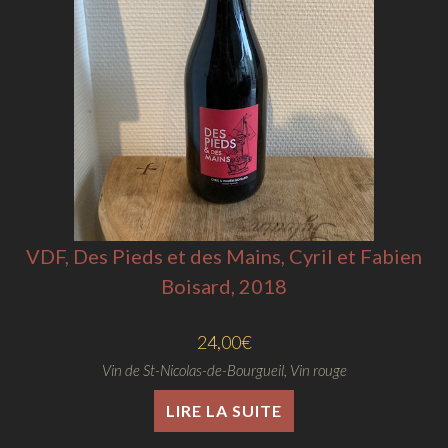
VDF, Des Pieds et des Mains, Cyril et Fabien
Boisard, 2018
24,00
€
Vin de St-Nicolas-de-Bourgueil
,
Vin rouge
LIRE LA SUITE