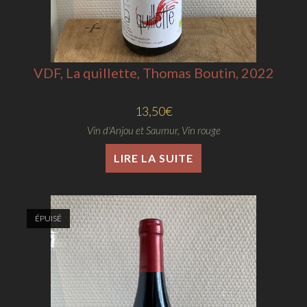
VDF, La quillette, Thomas Boutin, 2022
13,50
€
Vin d'Anjou et Saumur
,
Vin rouge
LIRE LA SUITE
ÉPUISÉ