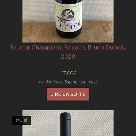
Saumur Champigny, Rococo, Bruno Dubois,
2020
17,00
€
Vin d'Anjou et Saumur
,
Vin rouge
LIRE LA SUITE
ÉPUISÉ