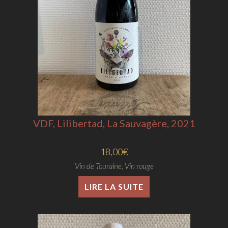
VDF, Lilibertad, La Sauvagère, 2021
18,00
€
Vin de Touraine
,
Vin rouge
LIRE LA SUITE