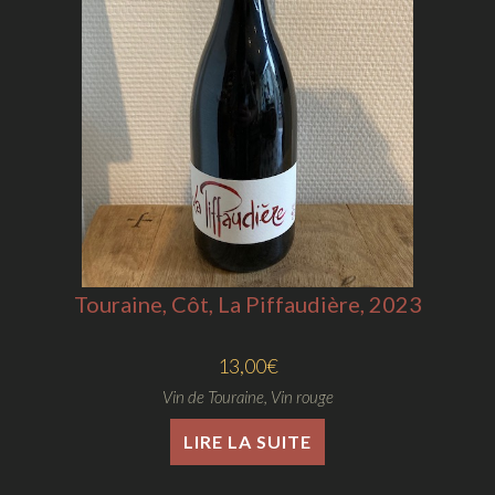
Touraine, Côt, La Piffaudière, 2023
13,00
€
Vin de Touraine
,
Vin rouge
LIRE LA SUITE