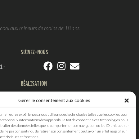
 Bernard
Chinon, Les Granges, Bernard
24
Baudry, 2024
Gérer le consentement aux cookies
11,50
€
s meilleures expériences, nous utilisons des technologies telles que les cookies pour
 rouge
Vin de Chinon
,
Vin rouge
 accéder aux informations des appareils. Le fait de consentir à ces technologies nous
traiter des données telles que le comportement de navigation ou les ID uniques sur
ANIER
AJOUTER AU PANIER
it de ne pas consentir ou de retirer son consentement peut avoir un effet négatif sur
ctéristiques et fonctions.