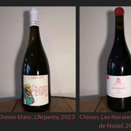
hinon blanc, L’Arpenty, 2023
Chinon, Les Noraie
de Noüel, 2