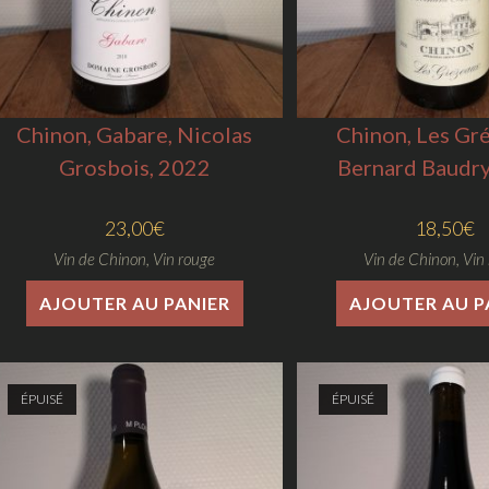
Chinon, Gabare, Nicolas
Chinon, Les Gr
Grosbois, 2022
Bernard Baudry
23,00
€
18,50
€
Vin de Chinon
,
Vin rouge
Vin de Chinon
,
Vin
AJOUTER AU PANIER
AJOUTER AU P
ÉPUISÉ
ÉPUISÉ