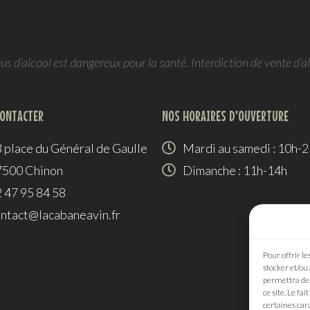
Chinon, Le Clos Guillot,
Chinon, Domaine,
Bernard Baudry, 2024
Baudry, 20
23,00
€
14,00
€
Pour offrir le
Vin de Chinon
,
Vin rouge
Vin de Chinon
,
Vin
stocker et/ou
permettra de 
AJOUTER AU PANIER
AJOUTER AU P
ce site. Le fa
certaines cara