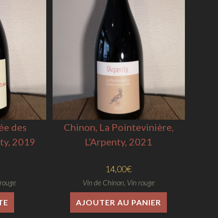
ée des
Chinon, La Pointevinière,
nty, 2019
L’Arpenty, 2021
14,00
€
 rouge
Vin de Chinon
,
Vin rouge
TE
AJOUTER AU PANIER