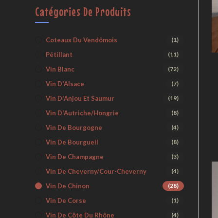
Catégories De Produits
Coteaux Du Vendômois
(1)
Pétillant
(11)
Vin Blanc
(72)
Vin D'Alsace
(7)
Vin D'Anjou Et Saumur
(19)
Vin D'Autriche/Hongrie
(8)
Vin De Bourgogne
(4)
Vin De Bourgueil
(8)
Vin De Champagne
(3)
Vin De Cheverny/Cour-Cheverny
(4)
Vin De Chinon
(28)
Vin De Corse
(1)
Vin De Côte Du Rhône
(4)