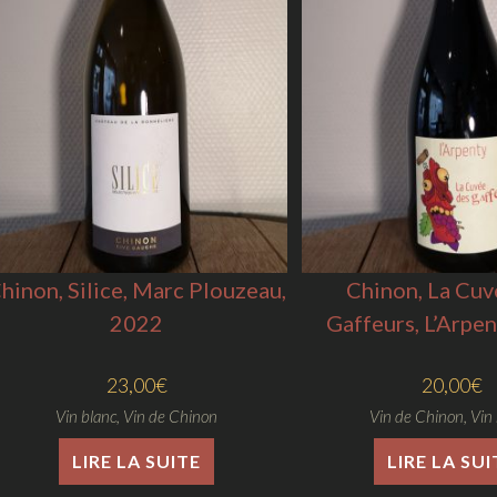
hinon, Silice, Marc Plouzeau,
Chinon, La Cuv
2022
Gaffeurs, L’Arpe
23,00
€
20,00
€
Vin blanc
,
Vin de Chinon
Vin de Chinon
,
Vin
LIRE LA SUITE
LIRE LA SUI