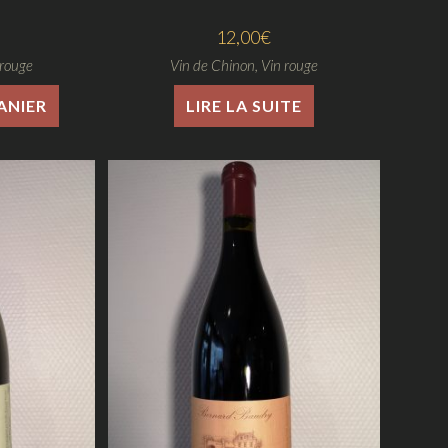
12,00
€
 rouge
Vin de Chinon
,
Vin rouge
ANIER
LIRE LA SUITE