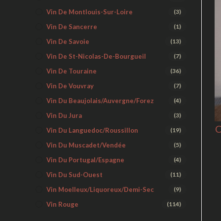
Vin De Montlouis-Sur-Loire
(3)
Vin De Sancerre
(1)
Vin De Savoie
(13)
Vin De St-Nicolas-De-Bourgueil
(7)
Vin De Touraine
(36)
Vin De Vouvray
(7)
Vin Du Beaujolais/Auvergne/Forez
(4)
Vin Du Jura
(3)
C
Vin Du Languedoc/Roussillon
(19)
Vin Du Muscadet/Vendée
(5)
Vin Du Portugal/Espagne
(4)
Vin Du Sud-Ouest
(11)
Vin Moelleux/liquoreux/demi-Sec
(9)
Vin Rouge
(114)