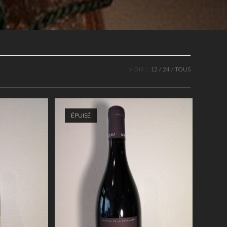
VOIR :
12
24
TOUS
ÉPUISÉ