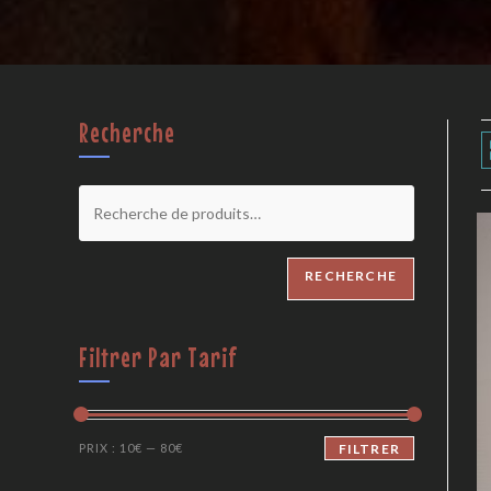
Recherche
RECHERCHE
Filtrer Par Tarif
PRIX :
10€
—
80€
FILTRER