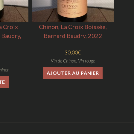
a Croix
Chinon, La Croix Boissée,
 Baudry,
Bernard Baudry, 2022
30,00
€
Vin de Chinon
,
Vin rouge
hinon
AJOUTER AU PANIER
TE