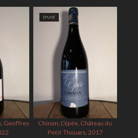
ÉPUISÉ
s, Geoffrey
Chinon, L’épée, Château du
022
Petit Thouars, 2017