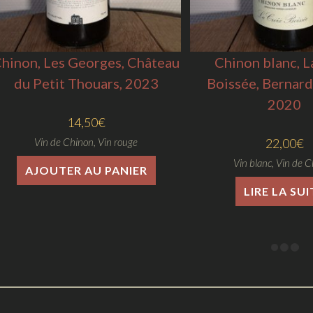
hinon, Les Georges, Château
Chinon blanc, L
du Petit Thouars, 2023
Boissée, Bernard
2020
14,50
€
Vin de Chinon
,
Vin rouge
22,00
€
Vin blanc
,
Vin de C
AJOUTER AU PANIER
LIRE LA SUI