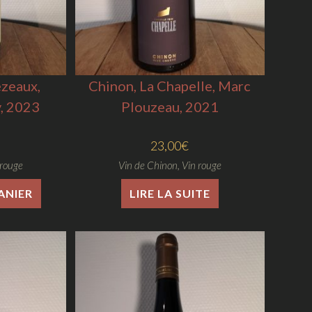
ézeaux,
Chinon, La Chapelle, Marc
, 2023
Plouzeau, 2021
23,00
€
 rouge
Vin de Chinon
,
Vin rouge
ANIER
LIRE LA SUITE