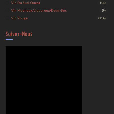
Vin Du Sud-Ouest
(11)
Vin Moelleux/liquoreux/demi-Sec
(9)
Vin Rouge
(114)
Suivez-Nous