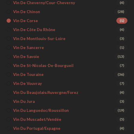
Vin De Cheverny/Cour-Cheverny
(4)
Vin De Chinon
(28)
Vin De Corse
(1)
Vin De Côte Du Rhône
(4)
Vin De Montlouis-Sur-Loire
(3)
Vin De Sancerre
(1)
Vin De Savoie
(13)
Vin De St-Nicolas-De-Bourgueil
(7)
Vin De Touraine
(36)
Vin De Vouvray
(7)
Vin Du Beaujolais/Auvergne/Forez
(4)
Vin Du Jura
(3)
Vin Du Languedoc/Roussillon
(19)
Vin Du Muscadet/Vendée
(5)
Vin Du Portugal/Espagne
(4)